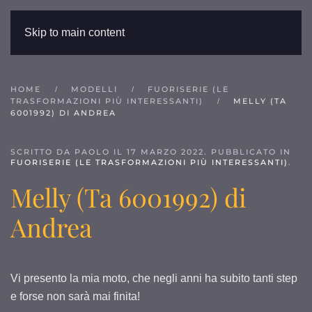
Skip to main content
HOME
MODELLI
FUORISERIE (LE
TRASFORMAZIONI PIÙ INTERESSANTI)
MELLY (TA
6001992) DI ANDREA
SCRITTO DA PAOLO IL
17 MARZO 2022
. PUBBLICATO IN
FUORISERIE (LE TRASFORMAZIONI PIÙ INTERESSANTI)
.
Melly (Ta 6001992) di
Andrea
Vi presento la mia moto, che negli anni ha subito tanti step
e forse non sarà mai finita!