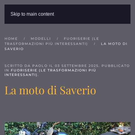
Skip to main content
HOME
MODELLI
FUORISERIE (LE
TRASFORMAZIONI PIÙ INTERESSANTI)
LA MOTO DI
SAVERIO
SCRITTO DA PAOLO IL
03 SETTEMBRE 2025
. PUBBLICATO
IN
FUORISERIE (LE TRASFORMAZIONI PIÙ
INTERESSANTI)
.
La moto di Saverio