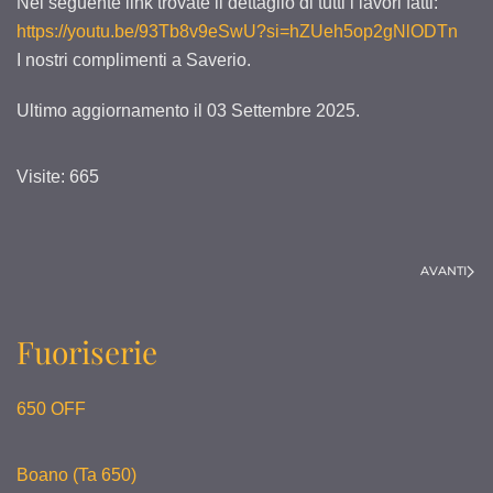
Nel seguente link trovate il dettaglio di tutti i lavori fatti:
https://youtu.be/93Tb8v9eSwU?si=hZUeh5op2gNlODTn
I nostri complimenti a Saverio.
Ultimo aggiornamento il
03 Settembre 2025
.
Visite: 665
AVANTI
Fuoriserie
650 OFF
Boano (Ta 650)