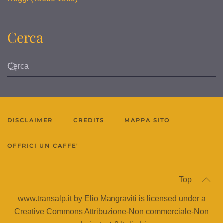
Cerca
DISCLAIMER
CREDITS
MAPPA SITO
OFFRICI UN CAFFE'
Top
www.transalp.it by Elio Mangraviti is licensed under a
Creative Commons Attribuzione-Non commerciale-Non