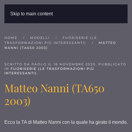
Skip to main content
HOME
MODELLI
FUORISERIE (LE
TRASFORMAZIONI PIÙ INTERESSANTI)
MATTEO
NANNI (TA650 2003)
SCRITTO DA PAOLO IL
18 NOVEMBRE 2020
. PUBBLICATO
IN
FUORISERIE (LE TRASFORMAZIONI PIÙ
INTERESSANTI)
.
Matteo Nanni (TA650
2003)
Ecco la TA di Matteo Nanni con la quale ha girato il mondo.