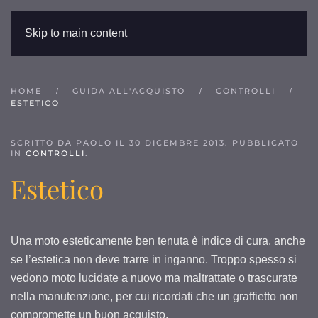
Skip to main content
HOME
GUIDA ALL'ACQUISTO
CONTROLLI
ESTETICO
SCRITTO DA PAOLO IL
30 DICEMBRE 2013
. PUBBLICATO
IN
CONTROLLI
.
Estetico
Una moto esteticamente ben tenuta è indice di cura, anche
se l’estetica non deve trarre in inganno. Troppo spesso si
vedono moto lucidate a nuovo ma maltrattate o trascurate
nella manutenzione, per cui ricordati che un graffietto non
compromette un buon acquisto.