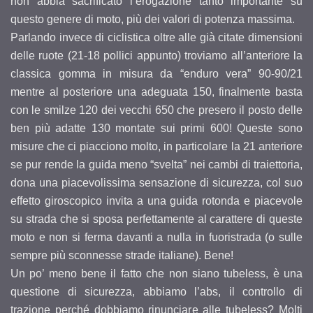
non abbia sacrificato l’erogazione tanto importante su
questo genere di moto, più dei valori di potenza massima.
Parlando invece di ciclistica oltre alle già citate dimensioni
delle ruote (21-18 pollici appunto) troviamo all’anteriore la
classica gomma in misura da “enduro vera” 90-90/21
mentre al posteriore una adeguata 150, finalmente basta
con le smilze 120 dei vecchi 650 che presero il posto delle
ben più adatte 130 montate sui primi 600! Queste sono
misure che ci piacciono molto, in particolare la 21 anteriore
se pur rende la guida meno “svelta” nei cambi di traiettoria,
dona una piacevolissima sensazione di sicurezza, col suo
effetto giroscopico invita a una guida rotonda e piacevole
su strada che si sposa perfettamente al carattere di queste
moto e non si ferma davanti a nulla in fuoristrada (o sulle
sempre più sconnesse strade italiane). Bene!
Un po’ meno bene il fatto che non siano tubeless, è una
questione di sicurezza, abbiamo l’abs, il controllo di
trazione perché dobbiamo rinunciare alle tubeless? Molti